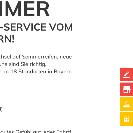
MMER
-SERVICE VOM
RN!
echsel auf Sommerreifen, neue
ns sind Sie richtig.
 an 18 Standorten in Bayern.
U)
 gutes Gefühl auf jeder Fahrt!