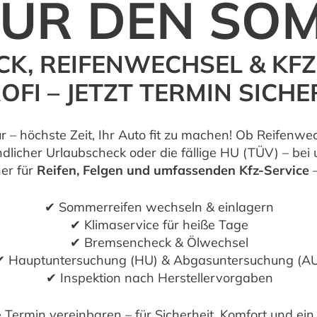
 FÜR DEN SO
K, REIFENWECHSEL & KFZ
OFI – JETZT TERMIN SICHE
r – höchste Zeit, Ihr Auto fit zu machen! Ob Reifenw
ndlicher Urlaubscheck oder die fällige HU (TÜV) – bei u
ner für
Reifen, Felgen und umfassenden Kfz-Service
–
✔ Sommerreifen wechseln & einlagern
✔ Klimaservice für heiße Tage
✔ Bremsencheck & Ölwechsel
✔ Hauptuntersuchung (HU) & Abgasuntersuchung (A
✔ Inspektion nach Herstellervorgaben
ne Termin vereinbaren – für Sicherheit, Komfort und ein