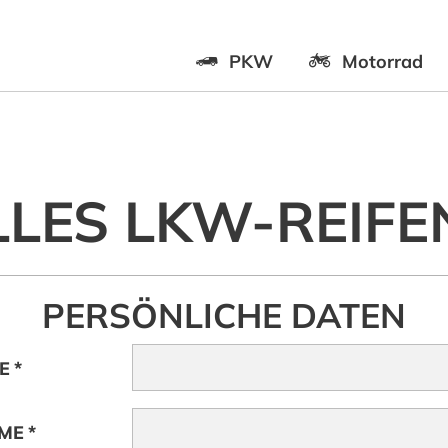
PKW
Motorrad
LLES LKW-REIF
PERSÖNLICHE DATEN
E
*
ME
*