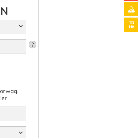
EN
?
torwag.
ler