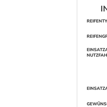
I
REIFENT
REIFENG
EINSATZ
NUTZFA
EINSATZ
GEWÜNS