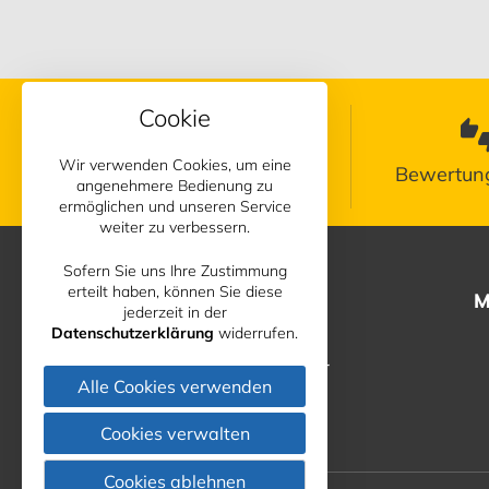
Cookie
Wir verwenden Cookies, um eine
Terminvereinbarung
Bewertung
angenehmere Bedienung zu
ermöglichen und unseren Service
weiter zu verbessern.
Sofern Sie uns Ihre Zustimmung
erteilt haben, können Sie diese
PKW
M
jederzeit in der
Datenschutzerklärung
widerrufen.
KFZ-Service
Reifen & Felgen
Leasing & Fleetpartner
Alle Cookies verwenden
Flotten und Fuhrpark
Cookies verwalten
Cookies ablehnen