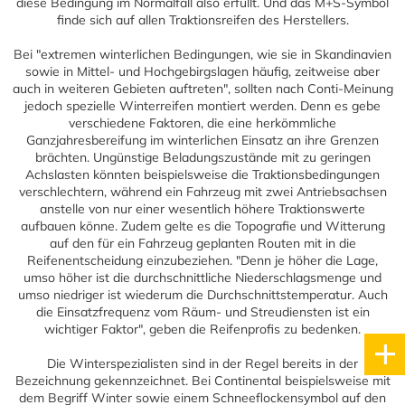
diese Bedingung im Normalfall also erfüllt. Und das M+S-Symbol
finde sich auf allen Traktionsreifen des Herstellers.
Bei "extremen winterlichen Bedingungen, wie sie in Skandinavien
sowie in Mittel- und Hochgebirgslagen häufig, zeitweise aber
auch in weiteren Gebieten auftreten", sollten nach Conti-Meinung
jedoch spezielle Winterreifen montiert werden. Denn es gebe
verschiedene Faktoren, die eine herkömmliche
Ganzjahresbereifung im winterlichen Einsatz an ihre Grenzen
brächten. Ungünstige Beladungszustände mit zu geringen
Achslasten könnten beispielsweise die Traktionsbedingungen
verschlechtern, während ein Fahrzeug mit zwei Antriebsachsen
anstelle von nur einer wesentlich höhere Traktionswerte
aufbauen könne. Zudem gelte es die Topografie und Witterung
auf den für ein Fahrzeug geplanten Routen mit in die
Reifenentscheidung einzubeziehen. "Denn je höher die Lage,
umso höher ist die durchschnittliche Niederschlagsmenge und
umso niedriger ist wiederum die Durchschnittstemperatur. Auch
die Einsatzfrequenz vom Räum- und Streudiensten ist ein
wichtiger Faktor", geben die Reifenprofis zu bedenken.
Die Winterspezialisten sind in der Regel bereits in der
Bezeichnung gekennzeichnet. Bei Continental beispielsweise mit
dem Begriff Winter sowie einem Schneeflockensymbol auf den