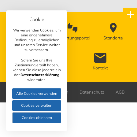
Cookie
Wir verwenden Cookies, um
eine angenehmere
Terminvereinbarung
Bewertungsportal
Standorte
Bedienung zu ermöglichen
und unseren Service weiter
zu verbessern.
Sofern Sie uns Ihre
Zustimmung erteilt haben,
Wiki
Kontakt
können Sie diese jederzeit in
der
Datenschutzerklärung
widerrufen.
Sitemap
Impressum
Datenschutz
AGB
Alle Cookies verwenden
Cookies verwalten
Cookies ablehnen